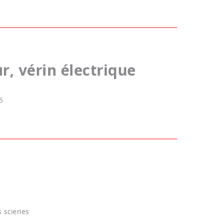
ur, vérin électrique
5
 scieries