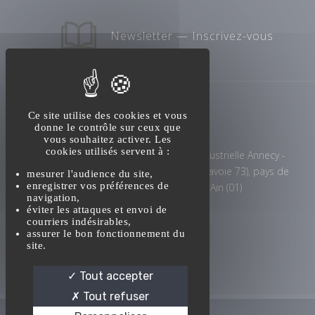
Newsletter — Inscrivez-vous
Ce site utilise des cookies et vous
donne le contrôle sur ceux que
vous souhaitez activer. Les
cookies utilisés servent à :
Maintenance transmission industrielle Annecy -
Haute-Savoie 74), Chambéry (Savoie 73), pays de
mesurer l'audience du site,
enregistrer vos préférences de
Savoie et plaine de l'Ain (01)
navigation,
éviter les attaques et envoi de
courriers indésirables,
assurer le bon fonctionnement du
site.
Tout accepter
Tout refuser