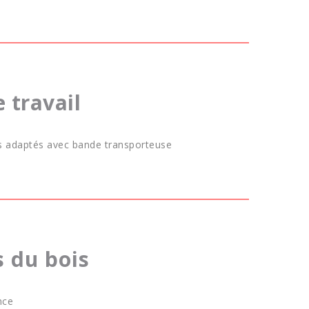
e travail
s adaptés avec bande transporteuse
s du bois
nce