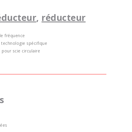
ducteur
,
réducteur
 de fréquence
 technologie spécifique
pour scie circulaire
s
sées