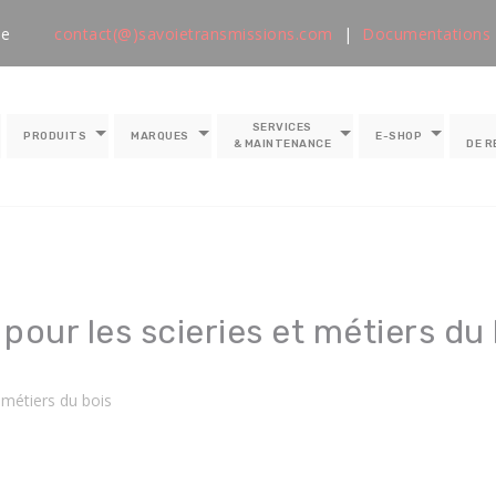
le
contact(@)savoietransmissions.com
|
Documentations
SERVICES
PRODUITS
MARQUES
E-SHOP
& MAINTENANCE
DE 
 pour les scieries et métiers du
t métiers du bois