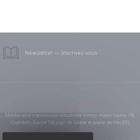
Newsletter — Inscrivez-vous
Maintenance transmission industrielle Annecy -Haute-Savoie 74),
Chambéry (Savoie 73), pays de Savoie et plaine de l'Ain (01)