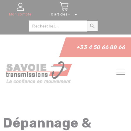
Panneau de gestion des cookies
Mon compte
0 articles -
Bouton Rechercher
Rechercher
:
+33 4 50 66 88 66
Dépannage &