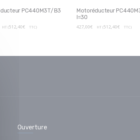
éducteur PC440M3T/B3
Motoréducteur PC440M
I=30
512,40
€
427,00
€
512,40
€
HT (
TTC)
HT (
TTC)
Ouverture