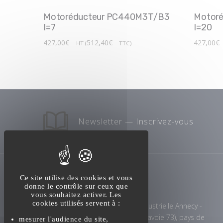
Motoréducteur PC440M3T/B3
Motor
I=7
I=20
427,00
€
512,40
€
427,00
€
HT (
TTC)
Newsletter — Inscrivez-vous
Ce site utilise des cookies et vous
donne le contrôle sur ceux que
vous souhaitez activer. Les
cookies utilisés servent à :
Maintenance transmission industrielle Annecy -
Haute-Savoie 74), Chambéry (Savoie 73), pays de
mesurer l'audience du site,