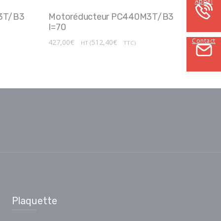
Appel
3T/B3
Motoréducteur PC440M3T/B3
I=70
Contact
427,00
€
512,40
€
HT (
TTC)
Plaquette