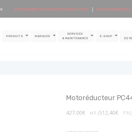
le
contact(@)savoietransmissions.com
|
Documentations
SERVICES
PRODUITS
MARQUES
E-SHOP
& MAINTENANCE
DE 
Motoréducteur PC4
427,00
€
512,40
€
HT (
TTC